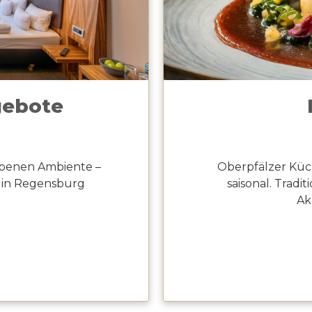
gebote
obenen Ambiente –
Oberpfälzer Küc
 in Regensburg
saisonal. Trad
Ak