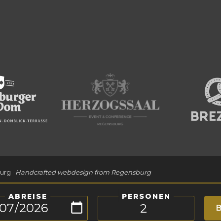
urg ·
Handcrafted webdesign from Regensburg
ABREISE
PERSONEN
B