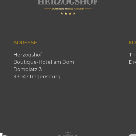
ADRESSE
KO
Herzogshof
T
+
Boutique-Hotel am Dom
E
r
Domplatz 3
93047 Regensburg